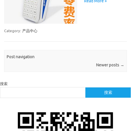
Read More »
Category:
产品中心
Post navigation
Newer posts
→
搜索
搜索